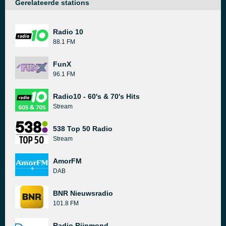
Gerelateerde stations
Radio 10
88.1 FM
FunX
96.1 FM
Radio10 - 60's & 70's Hits
Stream
538 Top 50 Radio
Stream
AmorFM
DAB
BNR Nieuwsradio
101.8 FM
Radio Rijnmond