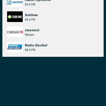
93.4 FM
Sublime
90.4 FM
classicnl
Stream
Radio Decibel
98.0 FM