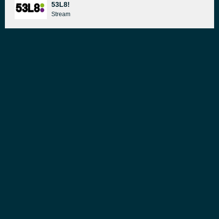
53L8!
Stream