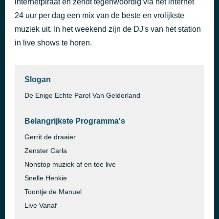
internetpiraat en zendt tegenwoordig via het internet
de hele avond en de hele nacht 2023
24 uur per dag een mix van de beste en vrolijkste
45 minuten geleden
ryan niekerk
muziek uit. In het weekend zijn de DJ's van het station
in live shows te horen.
Slogan
De Enige Echte Parel Van Gelderland
Belangrijkste Programma's
Gerrit de draaier
Zenster Carla
Nonstop muziek af en toe live
Snelle Henkie
Toontje de Manuel
Live Vanaf