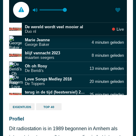
De wereld wordt veel mooier al
Live
Duo nl
Marie Jeanne
4 minuten geleden
George Baker
blijf vannacht 2023
8 minuten geleden
maarten seegers
Oh oh Rosy
13 minuten geleden
De Beridi's
Love Songs Medley 2018
20 minuten geleden
De Toppers
terug in de tijd (feestversie!) 2024
25 minuten geleden
dennis van dam
Lauwersoog
30 minuten geleden
EIGENTIJDS
TOP 40
Zijlstra
’n Ouderwets dansje (instr.)
Profiel
35 minuten geleden
Alpe d’Huez Band
Dit radiostation is in 1989 begonnen in Arnhem als
Daar bij de waterkant
40 minuten geleden
De Havenzangers