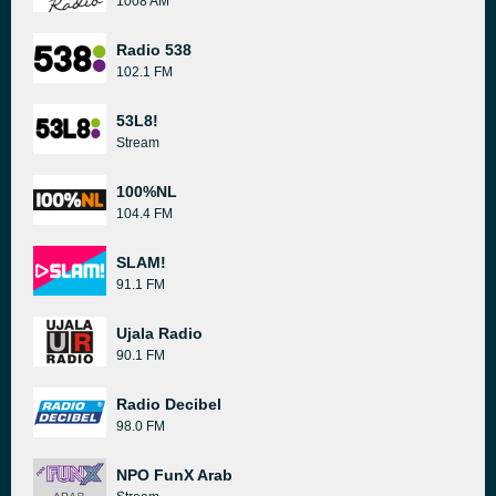
1008 AM
Radio 538
102.1 FM
53L8!
Stream
100%NL
104.4 FM
SLAM!
91.1 FM
Ujala Radio
90.1 FM
Radio Decibel
98.0 FM
NPO FunX Arab