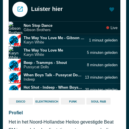
Luister hier
Non Stop Dance
Live
Gibson Brothers
The Way You Love Me - Gibson Brothers - Non Stop Dance
1 minuut geleden
Karyn White
The Way You Love Me
5 minuten geleden
Karyn White
Beep - Trammps - Shout
8 minuten geleden
Pussycat Dolls
When Boys Talk - Pussycat Dolls - Beep
13 minuten geleden
Indeep
Hot Shot - Indeep - When Boys Talk
20 minuten geleden
Karen Young
I Was Made For Lovin You - Karen Young - Hot Shot
25 minuten geleden
DISCO
ELEKTRONISCH
FUNK
SOUL R&B
Oliver Heldens & Nile Rodgers
Theme From Which Way Is Up - Oliver Heldens & Nile Rodgers - I Was Made For Lovin You
Profiel
29 minuten geleden
Stargard
Het in het Noord-Hollandse Heiloo gevestigde Beat
Sanctified Lady - Stargard - Theme From Which Way Is Up
33 minuten geleden
Marvin Gaye