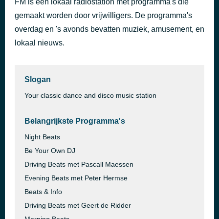
FM is een lokaal radiostation met programma's die
Sad Girls - Marvin Gaye - Sanctified Lady
gemaakt worden door vrijwilligers. De programma's
37 minuten geleden
Bebe Rexha & David Guetta
overdag en 's avonds bevatten muziek, amusement, en
lokaal nieuws.
Slogan
Your classic dance and disco music station
Belangrijkste Programma's
Night Beats
Be Your Own DJ
Driving Beats met Pascall Maessen
Evening Beats met Peter Hermse
Beats & Info
Driving Beats met Geert de Ridder