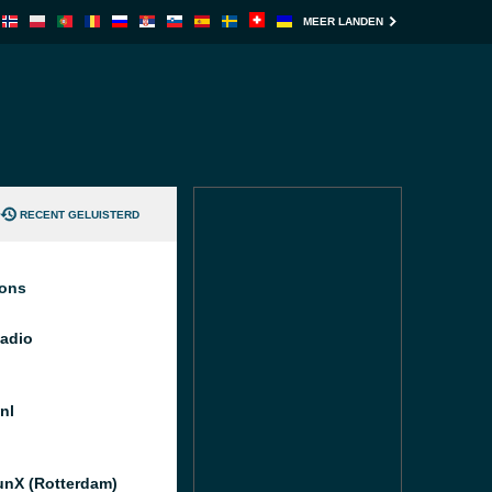
MEER LANDEN
RECENT GELUISTERD
ions
Radio
nl
nX (Rotterdam)