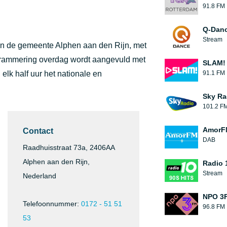
91.8 FM
Q-Danc
Stream
van de gemeente Alphen aan den Rijn, met
ogrammering overdag wordt aangevuld met
SLAM!
elk half uur het nationale en
91.1 FM
Sky Ra
101.2 F
AmorF
Contact
DAB
Raadhuisstraat 73a, 2406AA
Alphen aan den Rijn,
Radio 1
Stream
Nederland
NPO 3
Telefoonnummer:
0172 - 51 51
96.8 FM
53