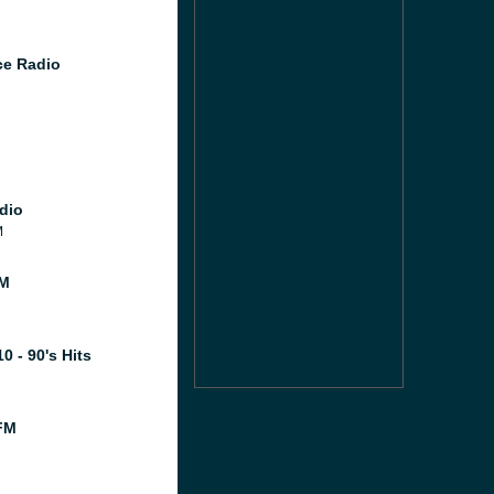
e Radio
dio
M
M
0 - 90's Hits
FM