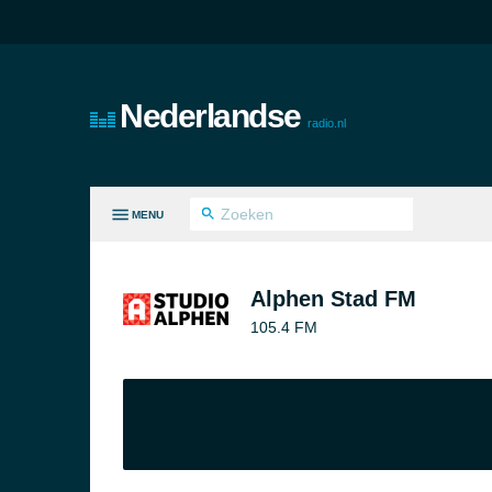
Nederlandse
radio.nl
MENU
LE GENRES
Alphen Stad FM
105.4 FM