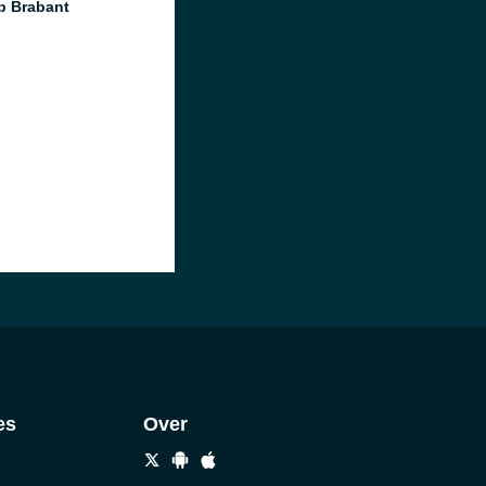
 Brabant
es
Over