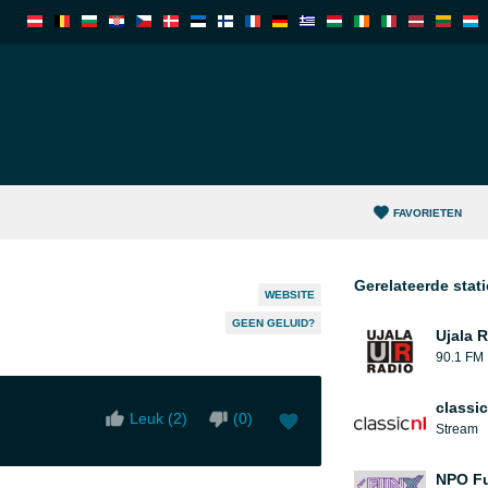
FAVORIETEN
Gerelateerde stat
WEBSITE
GEEN GELUID?
Ujala 
90.1 FM
classic
Leuk (
2
)
(
0
)
Stream
NPO Fu