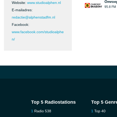
Omroep
Website:
www.studioalphen.nl
95.8 FM
E-mailadres:
redactie@alphenstadfm.nl
Facebook:
www.facebook.com/studioalphe
n/
Top 5 Radiostations
Top 5 Genr
Radio 538
Top 40