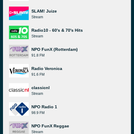
SLAM! Juize
Stream
Radio10 - 60's & 70's Hits
Stream
NPO FunX (Rotterdam)
91.8 FM
Radio Veronica
91.6 FM
classicnl
Stream
NPO Radio 1
98.9 FM
NPO FunX Reggae
Stream