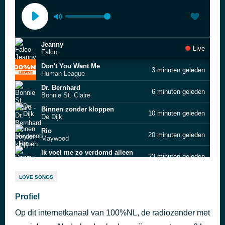
Jeanny
Live
Falco
Don't You Want Me
3 minuten geleden
Human League
Dr. Bernhard
6 minuten geleden
Bonnie St. Claire
Binnen zonder kloppen
10 minuten geleden
De Dijk
Rio
20 minuten geleden
Maywood
Ik voel me zo verdomd alleen
23 minuten geleden
Danny de Munk
Think
30 minuten geleden
LOVE SONGS
Aretha Franklin
'n Beetje verliefd
Profiel
37 minuten geleden
André Hazes
Op dit internetkanaal van 100%NL, de radiozender met
Ik dans, dus ik besta
42 minuten geleden
Het Goede Doel