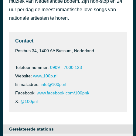
muziek van Nederlandse bodem, zijn non-stop en 24
I Think We're Alone Now
uur per dag de meest romantische love songs van
46 minuten geleden
Tiffany
nationale artiesten te horen.
Contact
Postbus 34, 1400 AA Bussum, Nederland
Telefoonnummer:
0909 - 7000 123
Website:
www.100p.nl
E-mailadres:
info@100p.nl
Facebook:
www.facebook.com/100pnl/
X:
@100pnl
Gerelateerde stations