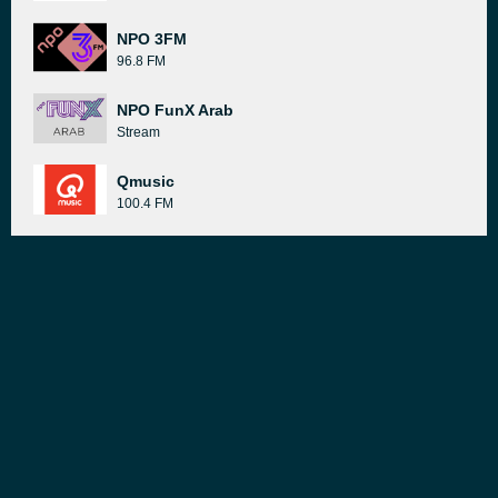
NPO 3FM
96.8 FM
NPO FunX Arab
Stream
Qmusic
100.4 FM