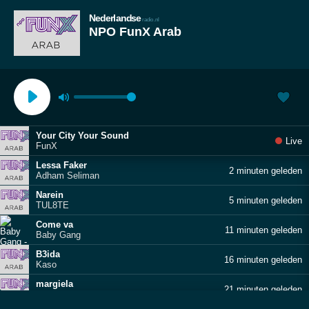
Nederlandse
radio.nl
NPO FunX Arab
Your City Your Sound
Live
FunX
Lessa Faker
2 minuten geleden
Adham Seliman
Narein
5 minuten geleden
TUL8TE
Come va
11 minuten geleden
Baby Gang
B3ida
16 minuten geleden
Kaso
margiela
21 minuten geleden
Ken Carson